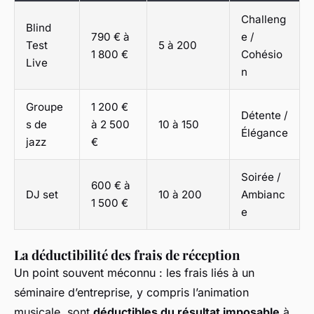
Challeng
Blind
790 € à
e /
Test
5 à 200
1 800 €
Cohésio
Live
n
Groupe
1 200 €
Détente /
s de
à 2 500
10 à 150
Élégance
jazz
€
Soirée /
600 € à
DJ set
10 à 200
Ambianc
1 500 €
e
La déductibilité des frais de réception
Un point souvent méconnu : les frais liés à un
séminaire d’entreprise, y compris l’animation
musicale, sont
déductibles du résultat imposable
à