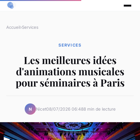
Accueil
›
Services
SERVICES
Les meilleures idées
d'animations musicales
pour séminaires à Paris
Nicet
08/07/2026 06:48
8 min de lecture
N