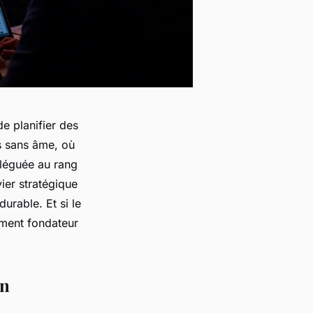
de planifier des
s sans âme, où
eléguée au rang
vier stratégique
durable. Et si le
oment fondateur
en