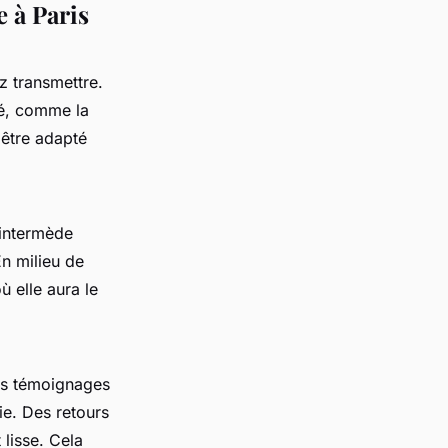
 à Paris
z transmettre.
lé, comme la
 être adapté
 intermède
En milieu de
ù elle aura le
des témoignages
ie. Des retours
lisse. Cela