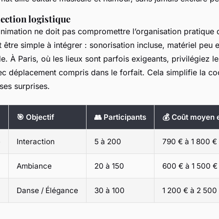
lection logistique
animation ne doit pas compromettre l’organisation pratique 
t être simple à intégrer : sonorisation incluse, matériel peu
de. À Paris, où les lieux sont parfois exigeants, privilégiez l
ec déplacement compris dans le forfait. Cela simplifie la co
ses surprises.
🎯 Objectif
👥 Participants
💰 Coût moyen 
e
Interaction
5 à 200
790 € à 1 800 €
Ambiance
20 à 150
600 € à 1 500 €
Danse / Élégance
30 à 100
1 200 € à 2 500