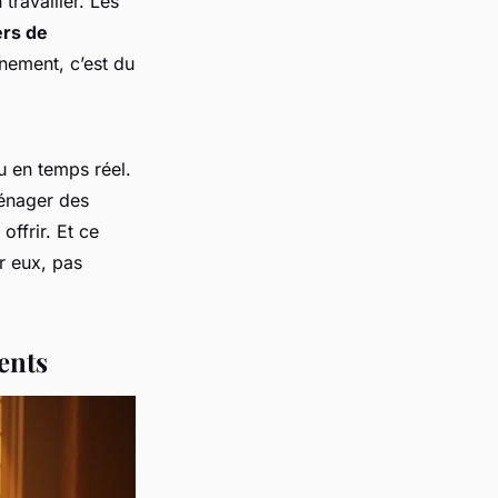
travailler. Les
ers de
nement, c’est du
u en temps réel.
ménager des
offrir. Et ce
r
eux, pas
ents