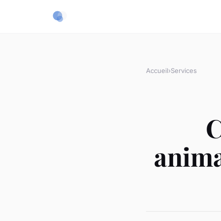
Accueil
›
Services
C
anima