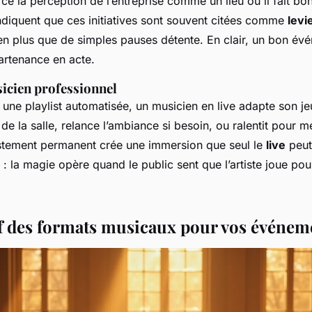
rce la perception de l’entreprise comme un lieu où il fait bon 
indiquent que ces initiatives sont souvent citées comme
levi
en plus que de simples pauses détente. En clair, un bon évé
artenance en acte.
sicien professionnel
une playlist automatisée, un musicien en live adapte son je
e de la salle, relance l’ambiance si besoin, ou ralentit pour 
stement permanent crée une immersion que seul le
live
peut 
 : la magie opère quand le public sent que l’artiste joue
pou
 des formats musicaux pour vos événem