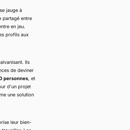
se jauge à
re partagé entre
ntre en jeu.
es profils aux
alvanisant. Ils
ances de deviner
00 personnes
, et
our d'un projet
e une solution
rise leur bien-