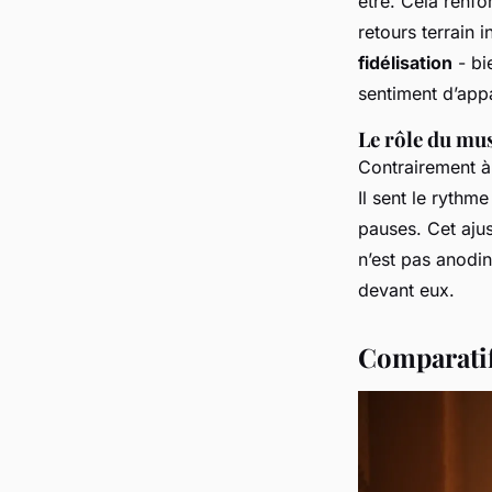
être. Cela renfo
retours terrain 
fidélisation
- bi
sentiment d’app
Le rôle du mu
Contrairement à 
Il sent le rythm
pauses. Cet aju
n’est pas anodin
devant
eux.
Comparatif