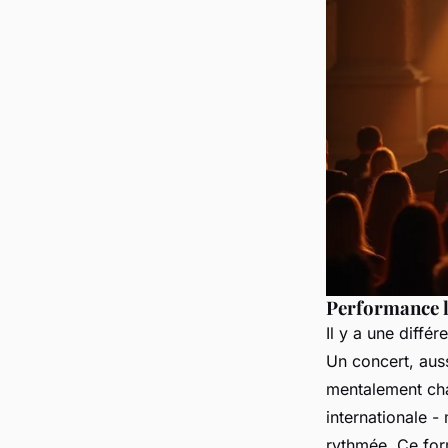
Performance l
Il y a une diff
Un concert, auss
mentalement cha
internationale -
rythmée. Ce for