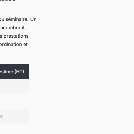
du séminaire. Un
 encombrant,
es prestations
ordination et
estimé (HT)
 €