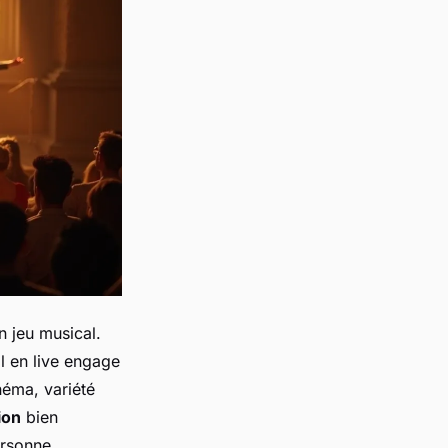
n jeu musical.
al en live engage
éma, variété
ion
bien
ersonne.