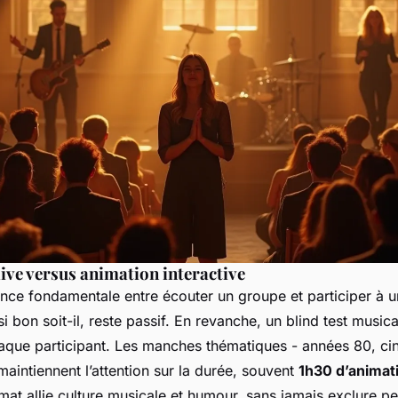
ive versus animation interactive
érence fondamentale entre écouter un groupe et
participer
à u
i bon soit-il, reste passif. En revanche, un blind test music
que participant. Les manches thématiques - années 80, cin
 maintiennent l’attention sur la durée, souvent
1h30 d’animat
mat allie culture musicale et humour, sans jamais exclure p