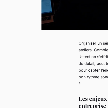
Organiser un sém
ateliers. Combi
l’attention s’ef
de détail, peut t
pour capter l’éne
bon rythme sono
?
Les enjeux
entreprise