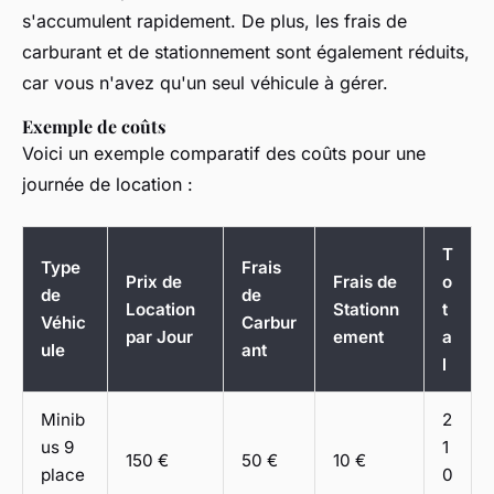
s'accumulent rapidement. De plus, les frais de
carburant et de stationnement sont également réduits,
car vous n'avez qu'un seul véhicule à gérer.
Exemple de coûts
Voici un exemple comparatif des coûts pour une
journée de location :
T
Type
Frais
Prix de
Frais de
o
de
de
Location
Stationn
t
Véhic
Carbur
par Jour
ement
a
ule
ant
l
Minib
2
us 9
1
150 €
50 €
10 €
place
0