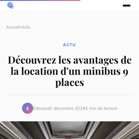
Accueil
›
Actu
ACTU
Découvrez les avantages de
la location d'un minibus 9
places
Edouard
5 décembre 2024
5 min de lecture
E