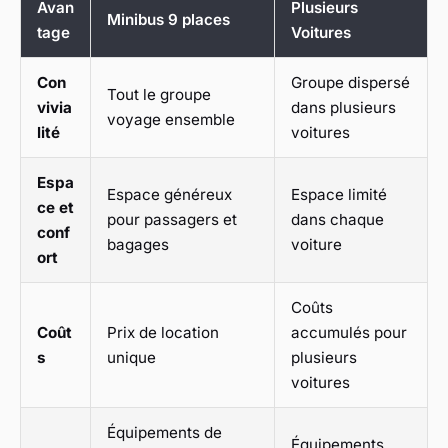
Avan
Plusieurs
Minibus 9 places
tage
Voitures
Con
Groupe dispersé
Tout le groupe
vivia
dans plusieurs
voyage ensemble
lité
voitures
Espa
Espace généreux
Espace limité
ce et
pour passagers et
dans chaque
conf
bagages
voiture
ort
Coûts
Coût
Prix de location
accumulés pour
s
unique
plusieurs
voitures
Équipements de
Équipements